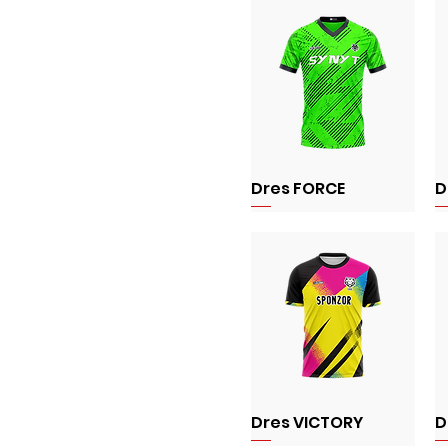
Dres FORCE
D
Dres VICTORY
D