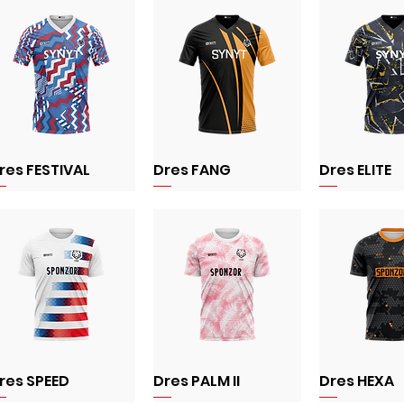
res FESTIVAL
Dres FANG
Dres ELITE
res SPEED
Dres PALM II
Dres HEXA