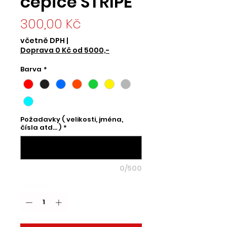
čepice STRIPE
Cena
300,00 Kč
včetně DPH
|
Doprava 0 Kč od 5000,-
Barva
*
Požadavky ( velikosti, jména,
čísla atd... )
*
0/500
Množství
*