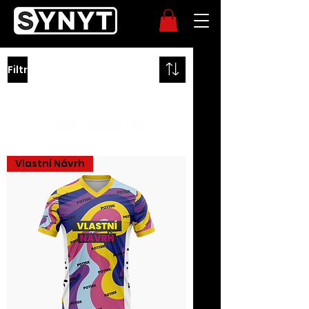
Filtr
Načíst předchozí
Vlastní Návrh