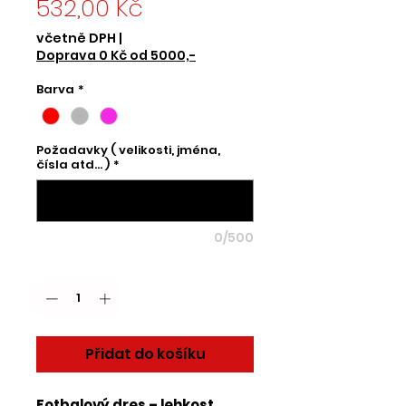
Cena
532,00 Kč
včetně DPH
|
Doprava 0 Kč od 5000,-
Barva
*
Požadavky ( velikosti, jména,
čísla atd... )
*
0/500
Množství
*
Přidat do košíku
Fotbalový dres – lehkost,