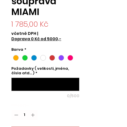
souprava
MIAMI
Cena
1 785,00 Kč
včetně DPH
|
Doprava 0 Kč od 5000,-
Barva
*
Požadavky ( velikosti, jména,
čísla atd... )
*
0/500
Množství
*