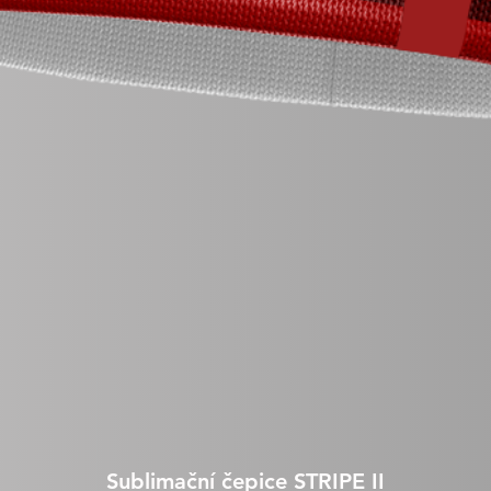
Sublimační čepice STRIPE II