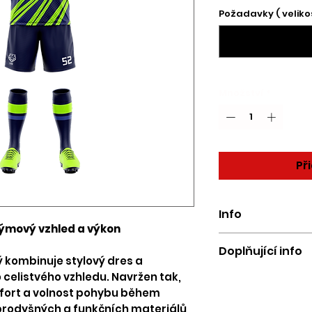
Požadavky ( velikost
Množství
*
Př
Info
týmový vzhled a výkon
Cena je uvedena v
Doplňující info
více kusů. Cena se 
ý kombinuje stylový dres a
materiálu, počtu ku
Produktová fotograf
celistvého vzhledu. Navržen tak,
typu střihu, rukáv
prezentace modelu
fort a volnost pohybu během
veškerý potisk rekl
vždy řídí finálně 
prodyšných a funkčních materiálů,