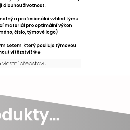
změnu barevné ko
objednávce bude ř
í dlouhou životnost.
finální design atd.
notný a profesionální vzhled týmu
cí materiál pro optimální výkon
méno, číslo, týmové logo)
vým setem, který posiluje týmovou
out vítězství! ⚽🔥
vlastní představu
dukty...