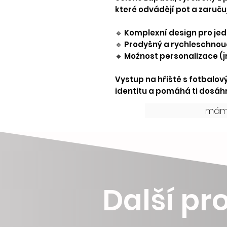
které odvádějí pot a zaručuj
🔹 Komplexní design pro jed
🔹 Prodyšný a rychleschnou
🔹 Možnost personalizace (j
Vystup na hřiště s fotbalo
identitu a pomáhá ti dosáhn
mám 
Další pro