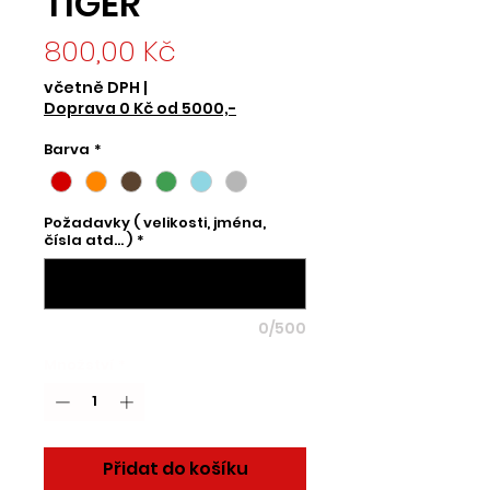
TIGER
Cena
800,00 Kč
včetně DPH
|
Doprava 0 Kč od 5000,-
Barva
*
Požadavky ( velikosti, jména,
čísla atd... )
*
0/500
Množství
*
Přidat do košíku