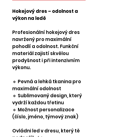
Hokejový dres – odolnost a
výkon na ledě
Profesionální hokejový dres
navržený pro maximální
pohodlí a odolnost. Funkční
materiál zajistí skvělou
prodyšnost i při intenzivním
výkonu.
🔹 Pevná a lehká tkanina pro
maximální odolnost
🔹 Sublimovaný design, který
vydrží každou třetinu
🔹 Možnost personalizace
(číslo, jméno, týmový znak)
Ovládni led v dresu, který tě