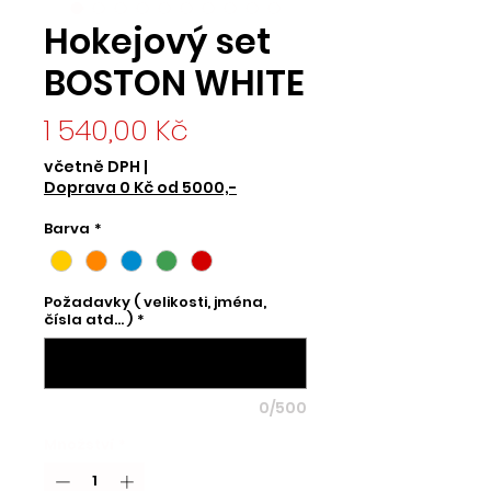
Hokejový set
BOSTON WHITE
Cena
1 540,00 Kč
včetně DPH
|
Doprava 0 Kč od 5000,-
Barva
*
Požadavky ( velikosti, jména,
čísla atd... )
*
0/500
Množství
*