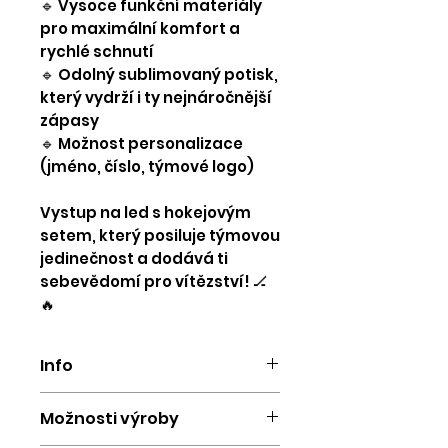
🔹 Vysoce funkční materiály
pro maximální komfort a
rychlé schnutí
🔹 Odolný sublimovaný potisk,
který vydrží i ty nejnáročnější
zápasy
🔹 Možnost personalizace
(jméno, číslo, týmové logo)
Vystup na led s hokejovým
setem, který posiluje týmovou
jedinečnost a dodává ti
sebevědomí pro vítězství! 🏒
🔥
Info
Cena je uvedena včetně DPH a
Možnosti výroby
je určená pro 5 a více kusů. Cena
se může lišit v závislosti na