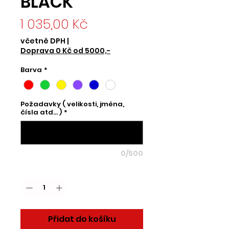
BLACK
Cena
1 035,00 Kč
včetně DPH
|
Doprava 0 Kč od 5000,-
Barva
*
Požadavky ( velikosti, jména,
čísla atd... )
*
0/500
Množství
*
Přidat do košíku