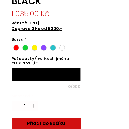
BLACK
Cena
1 035,00 Kč
včetně DPH
|
Doprava 0 Kč od 5000,-
Barva
*
Požadavky ( velikosti, jména,
čísla atd... )
*
0/500
Množství
*
Přidat do košíku