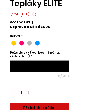
Tepláky ELITE
Cena
750,00 Kč
včetně DPH
|
Doprava 0 Kč od 5000,-
Barva
*
Požadavky ( velikosti, jména,
čísla atd... )
*
0/500
Množství
*
Přidat do košíku