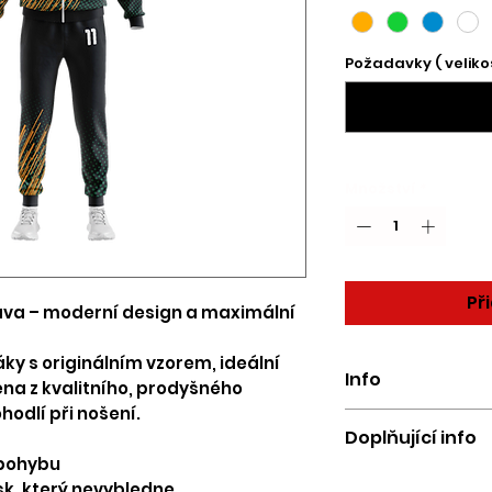
Požadavky ( velikost
Množství
*
Př
ava – moderní design a maximální
áky s originálním vzorem, ideální
Info
ena z kvalitního, prodyšného
hodlí při nošení.
Cena je uvedena v
Doplňující info
více kusů. Cena se 
 pohybu
materiálu, počtu ku
Produktová fotograf
typu střihu, rukáv
sk, který nevybledne