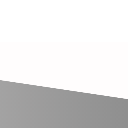
. Zakázková výroba se však
am, log, čísel, jmen nebo i
schválenou maketou. V
mbinace.
ešeno střihové provedení,