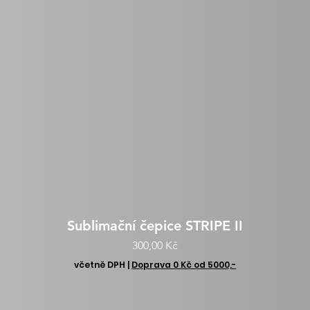
Sublimační čepice STRIPE II
Cena
300,00 Kč
včetně DPH
|
Doprava 0 Kč od 5000,-