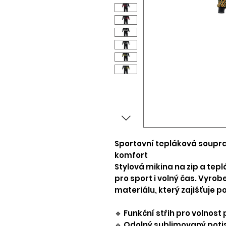
Sportovní tepláková soupr
komfort
Stylová mikina na zip a tepl
pro sport i volný čas. Vyrob
materiálu, který zajišťuje po
🔹 Funkční střih pro volnost
🔹 Odolný sublimovaný poti