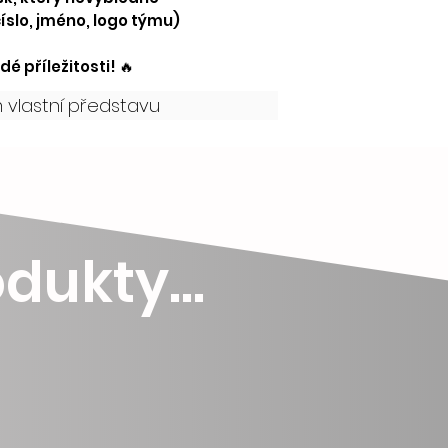
prezentace modelu
veškerý potisk rekl
íslo, jméno, logo týmu)
vždy řídí finálně 
změnu barevné ko
objednávce bude ř
dé příležitosti! 🔥
finální design atd.
vlastní představu
dukty...