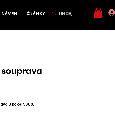
Í NÁVRH
ČLÁNKY
 souprava
Cena
ava 0 Kč od 5000,-