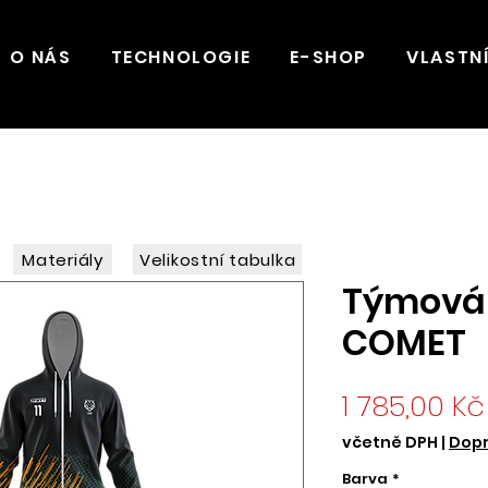
O NÁS
TECHNOLOGIE
E-SHOP
VLASTN
Materiály
Velikostní tabulka
Týmová
COMET
1 785,00 Kč
včetně DPH
|
Dopr
Barva
*