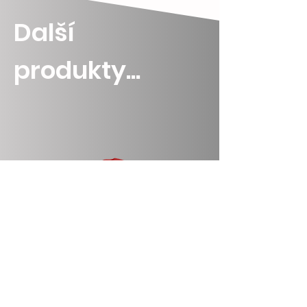
Další
produkty...
Sublimační čepice
Ručník JEDNI