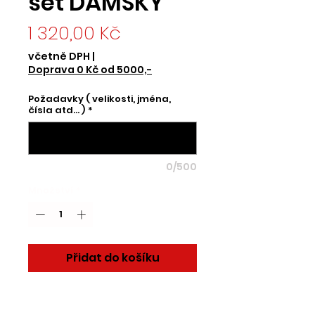
set DÁMSKÝ
Cena
1 320,00 Kč
včetně DPH
|
Doprava 0 Kč od 5000,-
Požadavky ( velikosti, jména,
čísla atd... )
*
0/500
Množství
*
Přidat do košíku